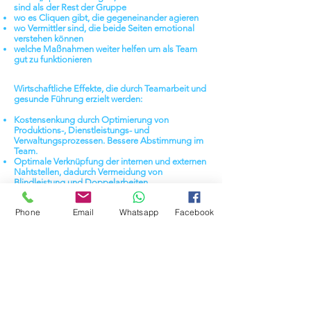
sind als der Rest der Gruppe
wo es Cliquen gibt, die gegeneinander agieren
wo Vermittler sind, die beide Seiten emotional
verstehen können
welche Maßnahmen weiter helfen um als Team
gut zu funktionieren
Wirtschaftliche Effekte, die durch Teamarbeit und
gesunde Führung erzielt werden:
Kostensenkung
durch Optimierung von
Produktions-, Dienstleistungs- und
Verwaltungsprozessen. Bessere Abstimmung im
Team.
Optimale Verknüpfung
der internen und externen
Nahtstellen, dadurch Vermeidung von
Blindleistung und Doppelarbeiten.
Beschleunigte Lösung
bei auftretenden
Problemen.
Phone
Email
Whatsapp
Facebook
Reduktion
von Abwesenheits- und
Fluktuationsraten
.
Senkung von Konflikten
und daraus
resultierenden Konfliktkosten
Soziale Effekte, die durch Teamarbeit und
gesunde Führung erzielt werden:
Steigerung der
Arbeitsmotivation
Verbesserung des Arbeitsklimas und der